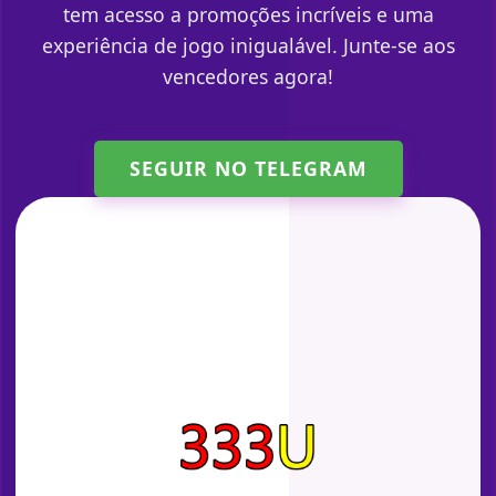
tem acesso a promoções incríveis e uma
experiência de jogo inigualável. Junte-se aos
vencedores agora!
SEGUIR NO TELEGRAM