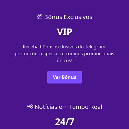
🎁 Bônus Exclusivos
VIP
Receba bônus exclusivos do Telegram,
promoções especiais e códigos promocionais
únicos!
Ver Bônus
📢 Notícias em Tempo Real
24/7