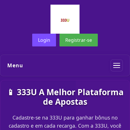
Login
Registrar-se
Menu
📱 333U A Melhor Plataforma
de Apostas
Cadastre-se na 333U para ganhar bônus no
cadastro e em cada recarga. Com a 333U, você