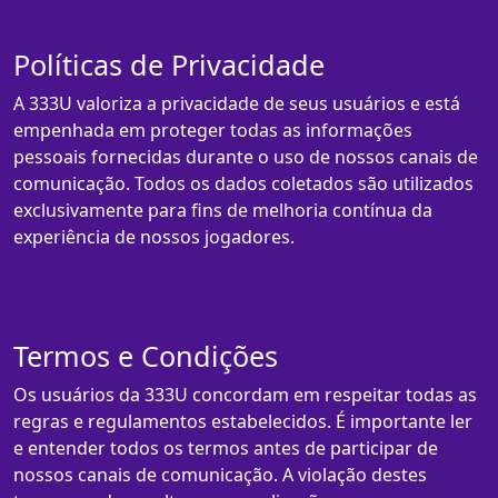
Políticas de Privacidade
A 333U valoriza a privacidade de seus usuários e está
empenhada em proteger todas as informações
pessoais fornecidas durante o uso de nossos canais de
comunicação. Todos os dados coletados são utilizados
exclusivamente para fins de melhoria contínua da
experiência de nossos jogadores.
Termos e Condições
Os usuários da 333U concordam em respeitar todas as
regras e regulamentos estabelecidos. É importante ler
e entender todos os termos antes de participar de
nossos canais de comunicação. A violação destes