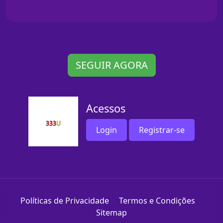
SEGUIR AGORA
Acessos
Login
Registrar-se
Políticas de Privacidade
Termos e Condições
Sitemap