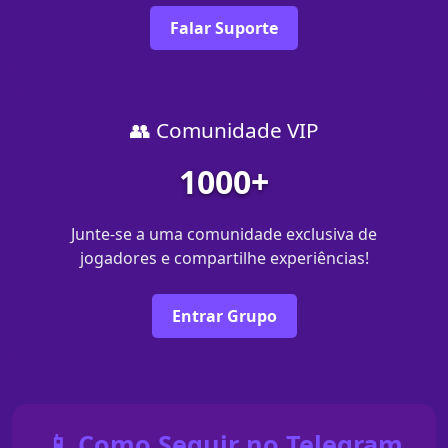
Falar Suporte
👥 Comunidade VIP
1000+
Junte-se a uma comunidade exclusiva de
jogadores e compartilhe experiências!
Entrar Grupo
📱 Como Seguir no Telegram