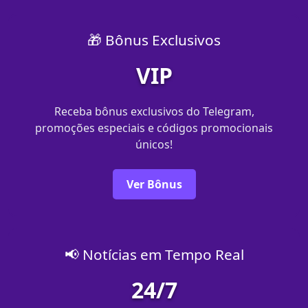
🎁 Bônus Exclusivos
VIP
Receba bônus exclusivos do Telegram,
promoções especiais e códigos promocionais
únicos!
Ver Bônus
📢 Notícias em Tempo Real
24/7