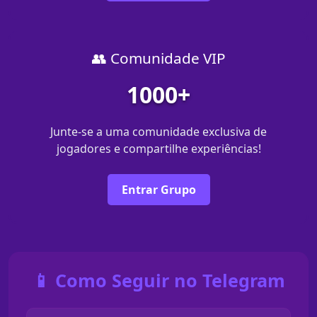
👥 Comunidade VIP
1000+
Junte-se a uma comunidade exclusiva de
jogadores e compartilhe experiências!
Entrar Grupo
📱 Como Seguir no Telegram