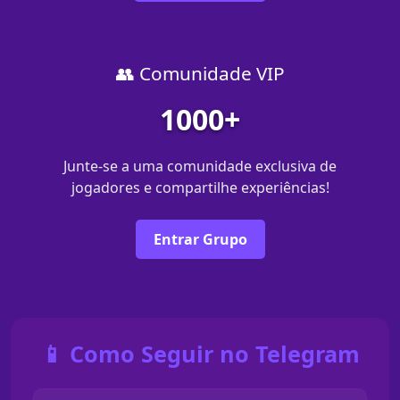
👥 Comunidade VIP
1000+
Junte-se a uma comunidade exclusiva de
jogadores e compartilhe experiências!
Entrar Grupo
📱 Como Seguir no Telegram