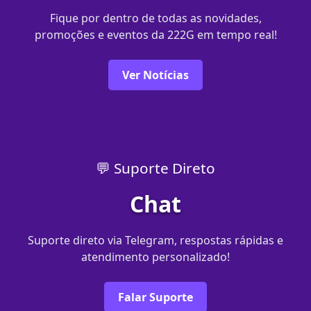
Fique por dentro de todas as novidades,
promoções e eventos da 222G em tempo real!
Ver Notícias
💬 Suporte Direto
Chat
Suporte direto via Telegram, respostas rápidas e
atendimento personalizado!
Falar Suporte