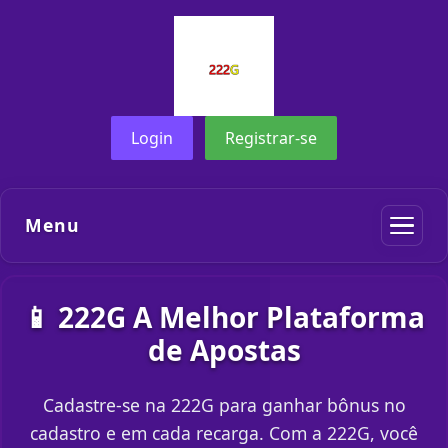
Login
Registrar-se
Menu
📱 222G A Melhor Plataforma
de Apostas
Cadastre-se na 222G para ganhar bônus no
cadastro e em cada recarga. Com a 222G, você