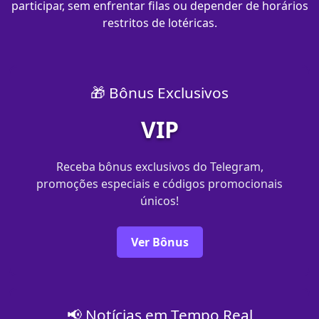
participar, sem enfrentar filas ou depender de horários
restritos de lotéricas.
🎁 Bônus Exclusivos
VIP
Receba bônus exclusivos do Telegram,
promoções especiais e códigos promocionais
únicos!
Ver Bônus
📢 Notícias em Tempo Real