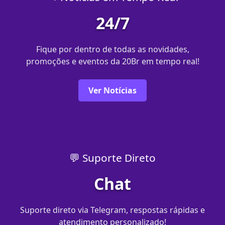
24/7
Fique por dentro de todas as novidades,
promoções e eventos da 20Br em tempo real!
Ver Notícias
💬 Suporte Direto
Chat
Suporte direto via Telegram, respostas rápidas e
atendimento personalizado!