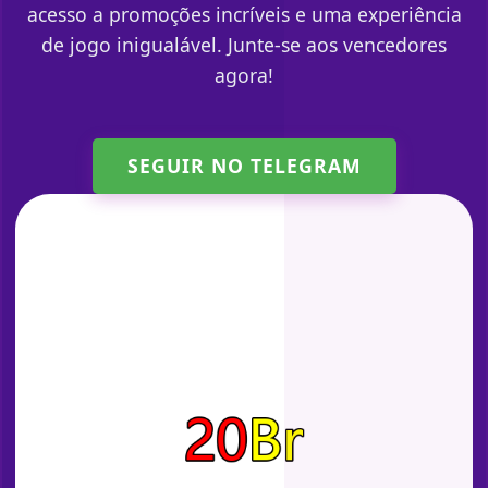
acesso a promoções incríveis e uma experiência
de jogo inigualável. Junte-se aos vencedores
agora!
SEGUIR NO TELEGRAM