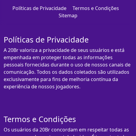
Políticas de Privacidade
Termos e Condições
Sitemap
Políticas de Privacidade
A 20Br valoriza a privacidade de seus usuários e está
empenhada em proteger todas as informações
pessoais fornecidas durante o uso de nossos canais de
comunicação. Todos os dados coletados são utilizados
exclusivamente para fins de melhoria contínua da
experiência de nossos jogadores.
Termos e Condições
Os usuários da 20Br concordam em respeitar todas as