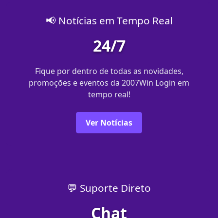
📢 Notícias em Tempo Real
24/7
Fique por dentro de todas as novidades,
promoções e eventos da 2007Win Login em
tempo real!
Ver Notícias
💬 Suporte Direto
Chat