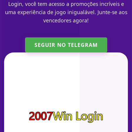
Login, você tem acesso a promoções incríveis e
uma experiência de jogo inigualável. Junte-se aos
vencedores agora!
SEGUIR NO TELEGRAM