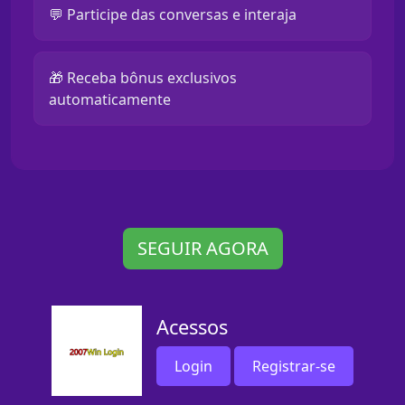
💬 Participe das conversas e interaja
🎁 Receba bônus exclusivos
automaticamente
SEGUIR AGORA
Acessos
Login
Registrar-se