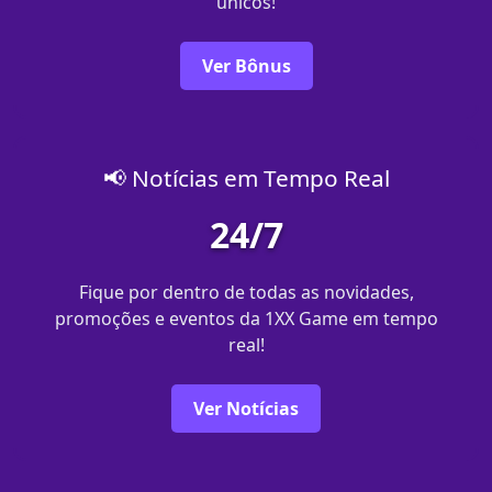
únicos!
Ver Bônus
📢 Notícias em Tempo Real
24/7
Fique por dentro de todas as novidades,
promoções e eventos da 1XX Game em tempo
real!
Ver Notícias