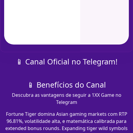
📱 Canal Oficial no Telegram!
📱 Benefícios do Canal
Descubra as vantagens de seguir a 1XX Game no
Telegram
Fortune Tiger domina Asian gaming markets com RTP
96.81%, volatilidade alta, e matemática calibrada para
extended bonus rounds. Expanding tiger wild symbols