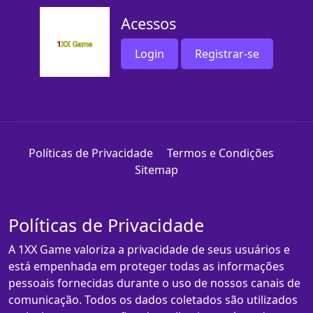
Acessos
Login
Registrar-se
Políticas de Privacidade
Termos e Condições
Sitemap
Políticas de Privacidade
A 1XX Game valoriza a privacidade de seus usuários e
está empenhada em proteger todas as informações
pessoais fornecidas durante o uso de nossos canais de
comunicação. Todos os dados coletados são utilizados