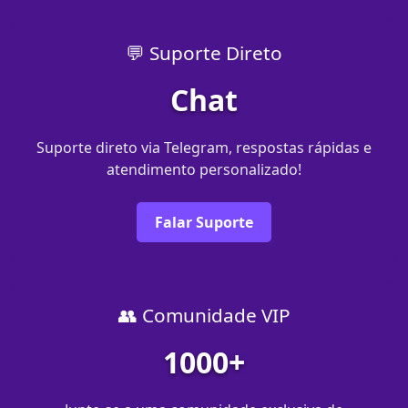
💬 Suporte Direto
Chat
Suporte direto via Telegram, respostas rápidas e
atendimento personalizado!
Falar Suporte
👥 Comunidade VIP
1000+