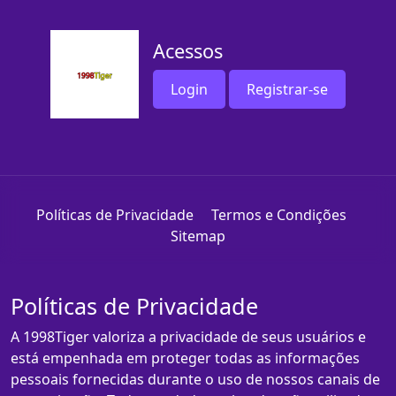
Acessos
Login
Registrar-se
Políticas de Privacidade
Termos e Condições
Sitemap
Políticas de Privacidade
A 1998Tiger valoriza a privacidade de seus usuários e
está empenhada em proteger todas as informações
pessoais fornecidas durante o uso de nossos canais de