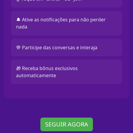
🔔 Ative as notificações para não perder
nada
💬 Participe das conversas e interaja
🎁 Receba bônus exclusivos
automaticamente
SEGUIR AGORA