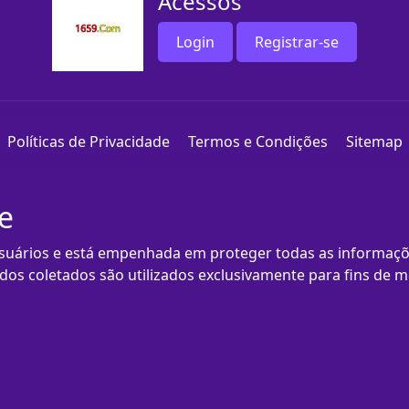
Acessos
Login
Registrar-se
Políticas de Privacidade
Termos e Condições
Sitemap
de
usuários e está empenhada em proteger todas as informaçõ
os coletados são utilizados exclusivamente para fins de m