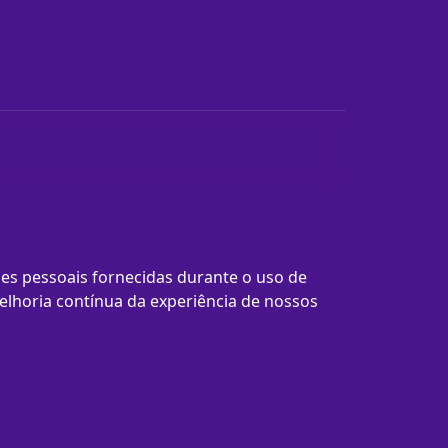
es pessoais fornecidas durante o uso de
elhoria contínua da experiência de nossos