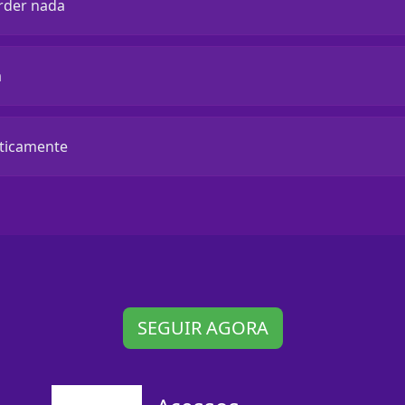
erder nada
a
aticamente
SEGUIR AGORA