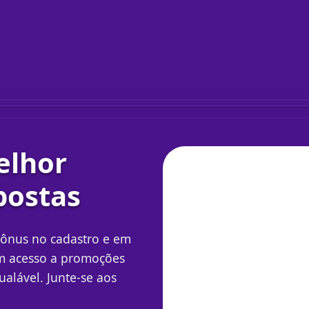
elhor
postas
bônus no cadastro e em
em acesso a promoções
ualável. Junte-se aos