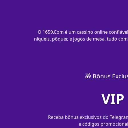
O 1659.Com é um cassino online confiável
níqueis, pôquer, e jogos de mesa, tudo com
🎁 Bônus Exclu
VIP
Receba bônus exclusivos do Telegra
e códigos promocionai