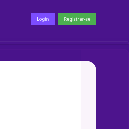
Login
Registrar-se