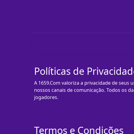
Políticas de Privacida
A 1659.Com valoriza a privacidade de seus 
nossos canais de comunicação. Todos os dad
jogadores.
Termos e Condições