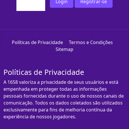
Login
Registrar-se
Políticas de Privacidade
Termos e Condições
Sitemap
Políticas de Privacidade
A 1658 valoriza a privacidade de seus usuários e está
empenhada em proteger todas as informações
pessoais fornecidas durante o uso de nossos canais de
comunicação. Todos os dados coletados são utilizados
exclusivamente para fins de melhoria contínua da
experiência de nossos jogadores.