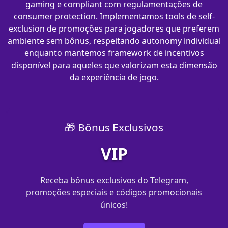
gaming e compliant com regulamentações de
consumer protection. Implementamos tools de self-
exclusion de promoções para jogadores que preferem
ambiente sem bônus, respeitando autonomy individual
enquanto mantemos framework de incentivos
disponível para aqueles que valorizam esta dimensão
da experiência de jogo.
🎁 Bônus Exclusivos
VIP
Receba bônus exclusivos do Telegram,
promoções especiais e códigos promocionais
únicos!