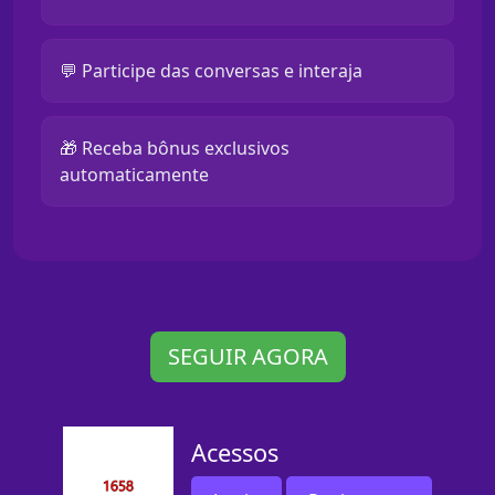
💬 Participe das conversas e interaja
🎁 Receba bônus exclusivos
automaticamente
SEGUIR AGORA
Acessos