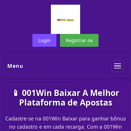
Login
Registrar-se
Menu
📱 001Win Baixar A Melhor
Plataforma de Apostas
Cadastre-se na 001Win Baixar para ganhar bônus
no cadastro e em cada recarga. Com a 001Win