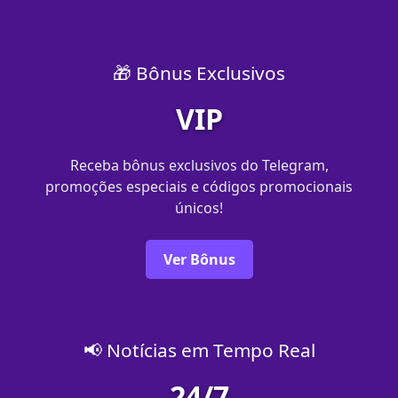
🎁 Bônus Exclusivos
VIP
Receba bônus exclusivos do Telegram,
promoções especiais e códigos promocionais
únicos!
Ver Bônus
📢 Notícias em Tempo Real
24/7