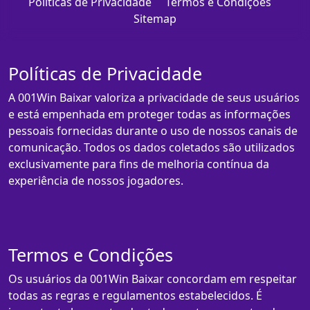
Políticas de Privacidade
Termos e Condições
Sitemap
Políticas de Privacidade
A 001Win Baixar valoriza a privacidade de seus usuários
e está empenhada em proteger todas as informações
pessoais fornecidas durante o uso de nossos canais de
comunicação. Todos os dados coletados são utilizados
exclusivamente para fins de melhoria contínua da
experiência de nossos jogadores.
Termos e Condições
Os usuários da 001Win Baixar concordam em respeitar
todas as regras e regulamentos estabelecidos. É