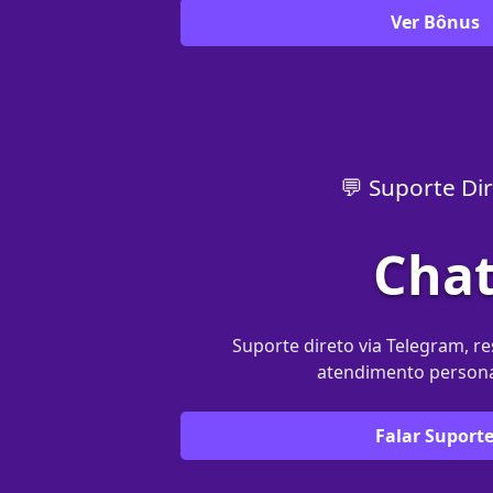
Ver Bônus
💬 Suporte Di
Cha
Suporte direto via Telegram, r
atendimento persona
Falar Suport