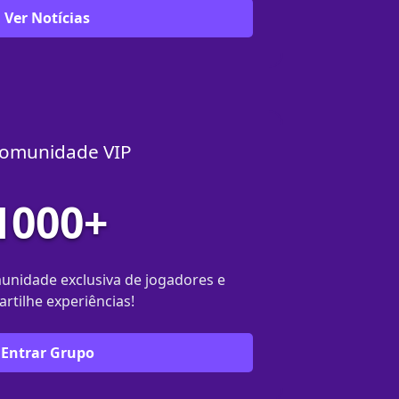
Ver Notícias
Comunidade VIP
1000+
unidade exclusiva de jogadores e
rtilhe experiências!
Entrar Grupo