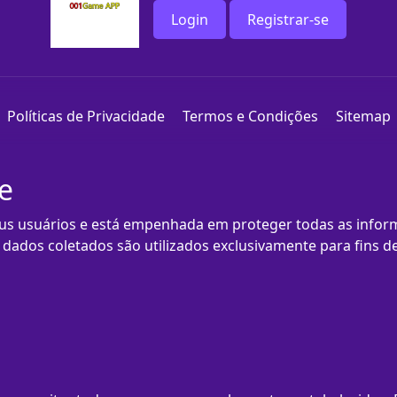
Login
Registrar-se
Políticas de Privacidade
Termos e Condições
Sitemap
de
eus usuários e está empenhada em proteger todas as infor
dados coletados são utilizados exclusivamente para fins d